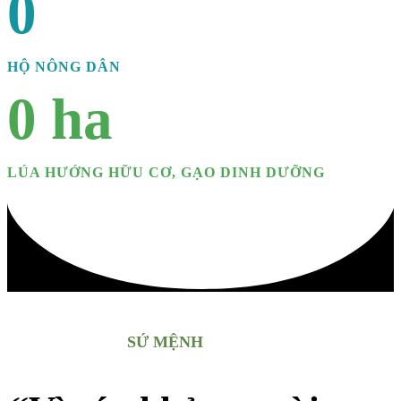
0
HỘ NÔNG DÂN
0
ha
LÚA HƯỚNG HỮU CƠ, GẠO DINH DƯỠNG
SỨ MỆNH