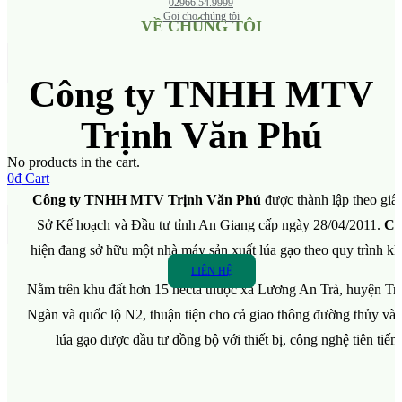
02966.54.9999
Gọi cho chúng tôi
VỀ CHÚNG TÔI
Công ty TNHH MTV
Trịnh Văn Phú
No products in the cart.
0
₫
Cart
Công ty TNHH MTV Trịnh Văn Phú
được thành lập theo g
Sở Kế hoạch và Đầu tư tỉnh An Giang cấp ngày 28/04/2011.
Cô
hiện đang sở hữu một nhà máy sản xuất lúa gạo theo quy trình kh
LIÊN HỆ
Nằm trên khu đất hơn 15 hecta thuộc xã Lương An Trà, huyện Tr
Ngàn và quốc lộ N2, thuận tiện cho cả giao thông đường thủy và 
lúa gạo được đầu tư đồng bộ với thiết bị, công nghệ tiên tiến