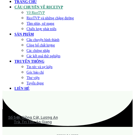
TRANG CHỦ
CÂU CHUYỆN VỀ RICETVP
Về RiceTVP
RiceTVP và những chặng đường
Tầm nhìn, sứ mạng
Chiến lược phát triển
SẢN PHẨM
Câu chuyện hình thành
Công bố chất lượng
Các chứng nhận
Các kết quả thử nghiệm
TRUYỀN THÔNG
Tin tức và sự kiện
Góc báo chí
Thư viện
Tuyển dụng
LIÊN HỆ
Số 546, Giồng Cát, Lương An
Trà, Tri Tôn, An Giang