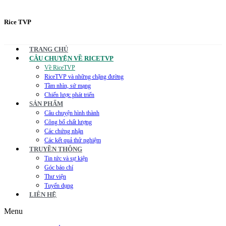
Rice TVP
TRANG CHỦ
CÂU CHUYỆN VỀ RICETVP
Về RiceTVP
RiceTVP và những chặng đường
Tầm nhìn, sứ mạng
Chiến lược phát triển
SẢN PHẨM
Câu chuyện hình thành
Công bố chất lượng
Các chứng nhận
Các kết quả thử nghiệm
TRUYỀN THÔNG
Tin tức và sự kiện
Góc báo chí
Thư viện
Tuyển dụng
LIÊN HỆ
Menu