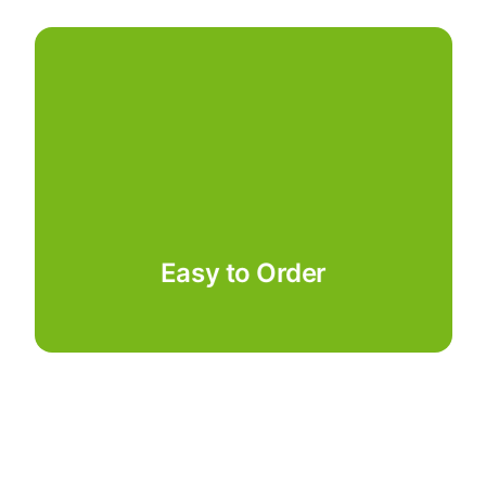
and sound.
products will be delivered to you safe
delivery services. You can be sure our
We are working only with the best
Easy to Order