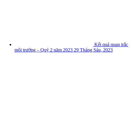
Kết quả quan trắc
môi trường – Quý 2 năm 2023
29 Tháng Sáu, 2023