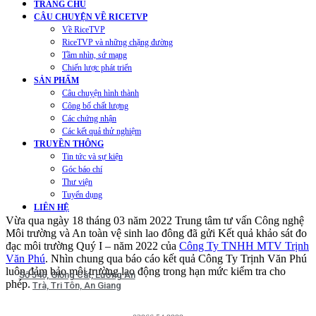
TRANG CHỦ
CÂU CHUYỆN VỀ RICETVP
Về RiceTVP
RiceTVP và những chặng đường
Categories
Tầm nhìn, sứ mạng
Thông báo
,
Tin tức và sự kiện
Chiến lược phát triển
SẢN PHẨM
Post author
By admin
Câu chuyện hình thành
3 Tháng Tư, 2022
Công bố chất lượng
Các chứng nhận
KẾT QUẢ KHẢO SÁT ĐO ĐẠC MÔI TRƯỜNG NĂM 2022
Các kết quả thử nghiệm
TRUYỀN THÔNG
Tin tức và sự kiện
KẾT QUẢ KHẢO SÁT ĐO ĐẠC MÔI
Góc báo chí
Thư viện
TRƯỜNG – Quý I năm 2022
Tuyển dụng
LIÊN HỆ
Vừa qua ngày 18 tháng 03 năm 2022 Trung tâm tư vấn Công nghệ
Môi trường và An toàn vệ sinh lao đông đã gửi Kết quả khảo sát đo
đạc môi trường Quý I – năm 2022 của
Công Ty TNHH MTV Trịnh
Văn Phú
. Nhìn chung qua báo cáo kết quả Công Ty Trịnh Văn Phú
luôn đảm bảo môi trường lao động trong hạn mức kiểm tra cho
Số 546, Giồng Cát, Lương An
phép.
Trà, Tri Tôn, An Giang