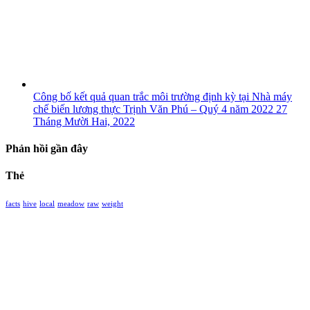
Công bố kết quả quan trắc môi trường định kỳ tại Nhà máy
chế biến lương thực Trịnh Văn Phú – Quý 4 năm 2022
27
Tháng Mười Hai, 2022
Phản hồi gần đây
Thẻ
facts
hive
local
meadow
raw
weight