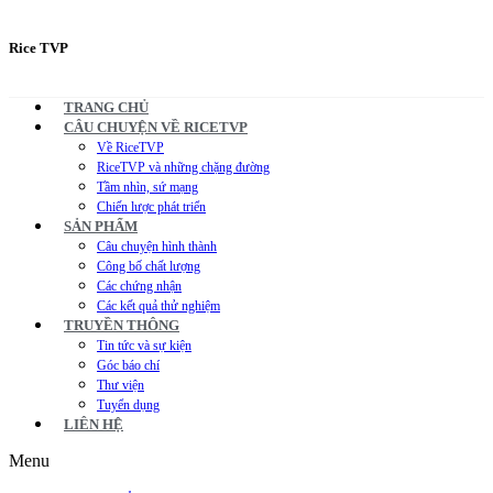
Rice TVP
TRANG CHỦ
CÂU CHUYỆN VỀ RICETVP
Về RiceTVP
RiceTVP và những chặng đường
Tầm nhìn, sứ mạng
Chiến lược phát triển
SẢN PHẨM
Câu chuyện hình thành
Công bố chất lượng
Các chứng nhận
Các kết quả thử nghiệm
TRUYỀN THÔNG
Tin tức và sự kiện
Góc báo chí
Thư viện
Tuyển dụng
LIÊN HỆ
Menu