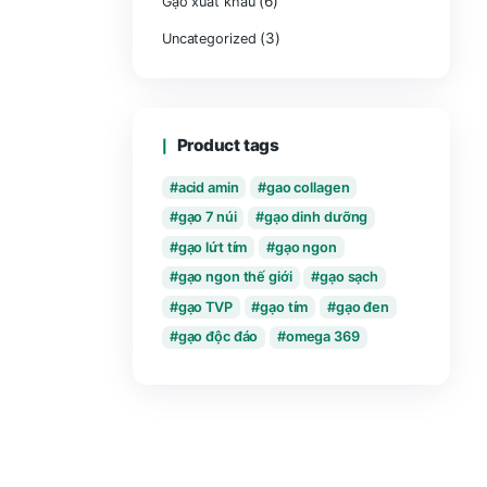
Product ca
(
Gạo xuất khẩu
(
Uncategorized
Product ta
acid amin
gạo 7 núi
gạo lứt tím
gạo ngon thế 
gạo TVP
g
gạo độc đáo