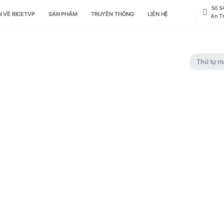
CÂU CHUYỆN VỀ RICETVP
SẢN PHẨM
TRUYỀN THÔNG
LIÊ