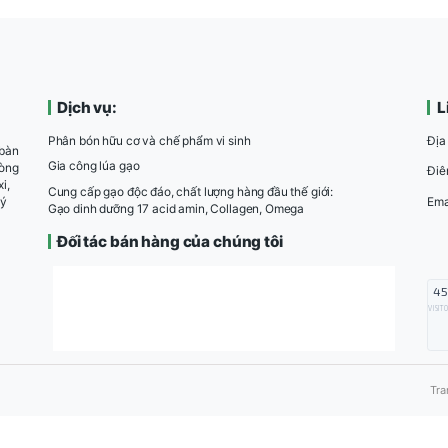
TD
Dịch vụ:
Phân bón hữu cơ và chế phẩm vi sinh
ánh đồng đến bàn
Gia công lúa gạo
Nổi bật với dòng
9, Sắt, Canxi,
Cung cấp gạo độc đáo, chất lượng hàng đầu thế g
 dưỡng hợp lý
Gạo dinh dưỡng 17 acid amin, Collagen, Omega
Đối tác bán hàng của chúng tôi