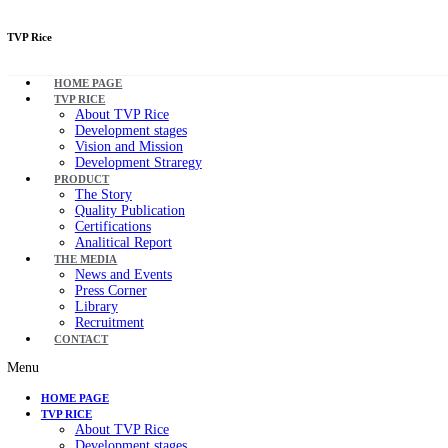
TVP Rice
HOME PAGE
TVP RICE
About TVP Rice
Development stages
Vision and Mission
Development Straregy
PRODUCT
The Story
Quality Publication
Certifications
Analitical Report
THE MEDIA
News and Events
Press Corner
Library
Recruitment
CONTACT
Menu