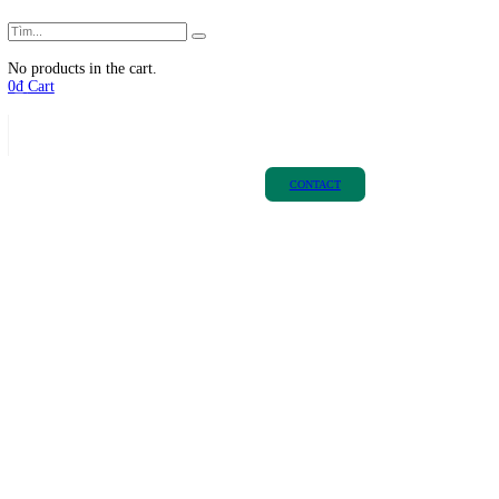
02966.54.9999
Call us
No products in the cart.
0
₫
Cart
CONTACT